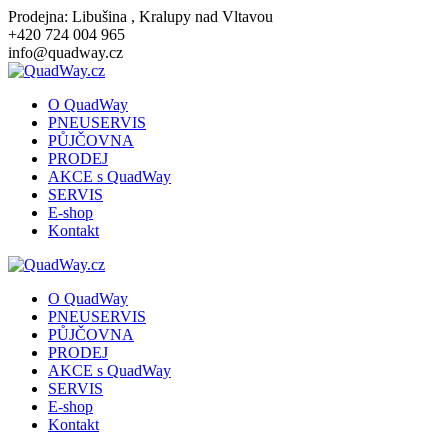
Přeskočit
Prodejna: Libušina , Kralupy nad Vltavou
na
+420 724 004 965
obsah
info@quadway.cz
O QuadWay
PNEUSERVIS
PŮJČOVNA
PRODEJ
AKCE s QuadWay
SERVIS
E-shop
Kontakt
O QuadWay
PNEUSERVIS
PŮJČOVNA
PRODEJ
AKCE s QuadWay
SERVIS
E-shop
Kontakt