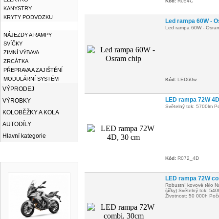
Kód:
R054C
KANYSTRY
KRYTY PODVOZKU
Led rampa 60W - O
LED RAMPY
Led rampa 60W - Osram
NÁJEZDY A RAMPY
SVÍČKY
ZIMNÍ VÝBAVA
ZRCÁTKA
PŘEPRAVA A ZAJIŠTĚNÍ
MODULÁRNÍ SYSTÉM
Kód:
LED60w
VÝPRODEJ
LED rampa 72W 4D
VÝROBKY
Světelný tok: 5700lm P
KOLOBĚŽKY A KOLA
AUTODÍLY
Hlavní kategorie
NOVINKY
Kód:
R072_4D
LED rampa 72W co
Robustní kovové tělo Na
šířky) Světelný tok: 5
Životnost: 50 000h Poč