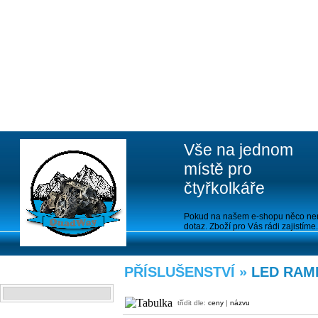
Vše na jednom
místě pro
čtyřkolkáře
Pokud na našem e-shopu něco nen
dotaz. Zboží pro Vás rádi zajistíme.
PŘÍSLUŠENSTVÍ »
LED RAM
VYHLEDAT
třídit dle:
ceny
|
názvu