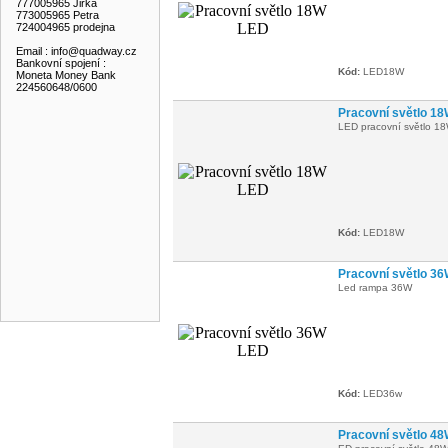
777005965 Jirka
773005965 Petra
724004965 prodejna
Email : info@quadway.cz
Bankovní spojení :
Kód:
LED18W
Moneta Money Bank
224560648/0600
Pracovní světlo 1
LED pracovní světlo 1
Kód:
LED18W
Pracovní světlo 3
Led rampa 36W
Kód:
LED36w
Pracovní světlo 4