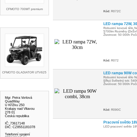
CFMOTO 700MT premium
Kód:
R072C
AKCE A SLEVY
LED rampa 72W, 3
Robustní kovové tělo Na
5700lm Rozměry (DxŠxV
Životnost: 50 000h Poč
Kód:
R072
CFMOTO GLADIATOR UTV625
LED rampa 90W co
Robustní kovové tělo Na
šířky) Světelný tok: 5
Životnost: 50 000h Poč
KONTAKT
Mgr. Petra Vorlová
QuadWay
U Křížku 250
Kralupy nad Vltavou
Kód:
R090C
278 01
Česká republika
Pracovní světlo 1
IČ: 73617148
LED pracovní světlo 1
DIČ: CZ8551181078
Telefonní spojení