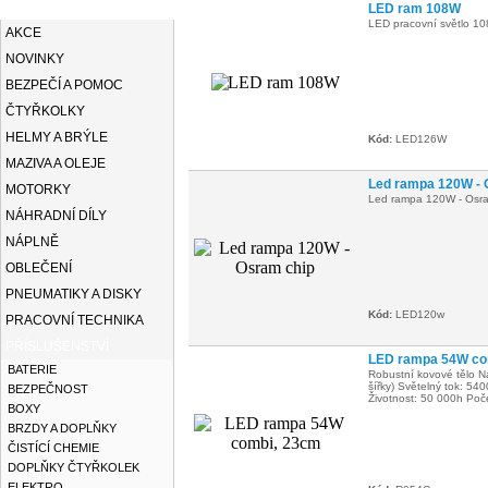
KATEGORIE
LED ram 108W
LED pracovní světlo 1
AKCE
NOVINKY
BEZPEČÍ A POMOC
ČTYŘKOLKY
HELMY A BRÝLE
Kód:
LED126W
MAZIVA A OLEJE
Led rampa 120W - 
MOTORKY
Led rampa 120W - Osra
NÁHRADNÍ DÍLY
NÁPLNĚ
OBLEČENÍ
PNEUMATIKY A DISKY
Kód:
LED120w
PRACOVNÍ TECHNIKA
PŘÍSLUŠENSTVÍ
LED rampa 54W co
BATERIE
Robustní kovové tělo Na
šířky) Světelný tok: 5
BEZPEČNOST
Životnost: 50 000h Poč
BOXY
BRZDY A DOPLŇKY
ČISTÍCÍ CHEMIE
DOPLŇKY ČTYŘKOLEK
ELEKTRO