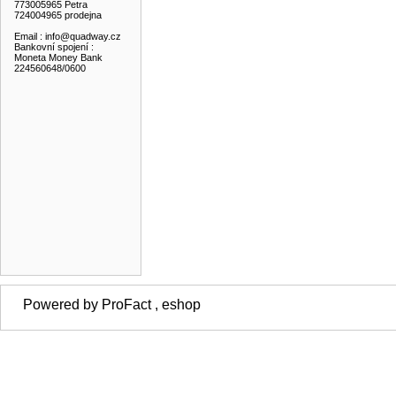
773005965 Petra
724004965 prodejna
Email : info@quadway.cz
Bankovní spojení :
Moneta Money Bank
224560648/0600
Powered by ProFact , eshop