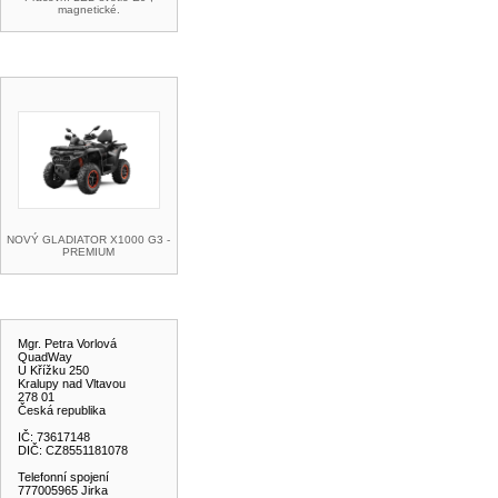
magnetické.
AKCE A SLEVY
NOVÝ GLADIATOR X1000 G3 -
PREMIUM
KONTAKT
Mgr. Petra Vorlová
QuadWay
U Křížku 250
Kralupy nad Vltavou
278 01
Česká republika
IČ: 73617148
DIČ: CZ8551181078
Telefonní spojení
777005965 Jirka