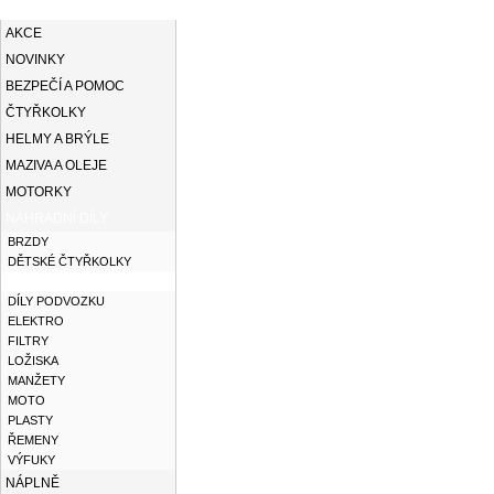
KATEGORIE
AKCE
NOVINKY
BEZPEČÍ A POMOC
ČTYŘKOLKY
HELMY A BRÝLE
MAZIVA A OLEJE
MOTORKY
NÁHRADNÍ DÍLY
BRZDY
DĚTSKÉ ČTYŘKOLKY
DÍLY MOTORŮ
DÍLY PODVOZKU
ELEKTRO
FILTRY
LOŽISKA
MANŽETY
MOTO
PLASTY
ŘEMENY
VÝFUKY
NÁPLNĚ