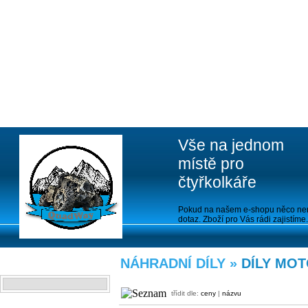
Vše na jednom
místě pro
čtyřkolkáře
Pokud na našem e-shopu něco nen
dotaz. Zboží pro Vás rádi zajistíme.
NÁHRADNÍ DÍLY »
DÍLY MO
VYHLEDAT
třídit dle:
ceny
|
názvu