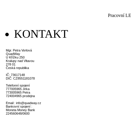
Pracovní LE
KONTAKT
Mgr. Petra Vorlová
QuadWay
U Křížku 250
Kralupy nad Vltavou
278 01
Česká republika
IČ: 73617148
DIČ: CZ8551181078
Telefonní spojení
777005965 Jirka
773005965 Petra
724004965 prodejna
Email : info@quadway.cz
Bankovní spojení :
Moneta Money Bank
224560648/0600