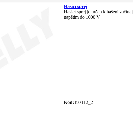
Hasicí sprej
Hasicí sprej je určen k hašení začína
napětím do 1000 V.
Kód:
has112_2