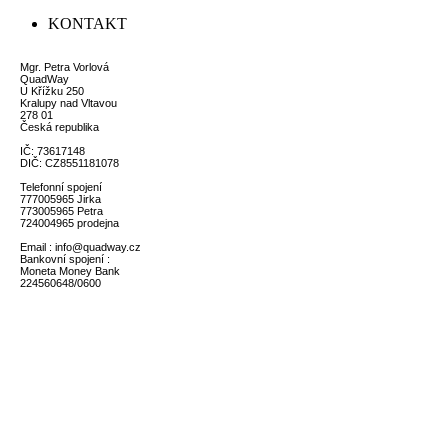
KONTAKT
Mgr. Petra Vorlová
QuadWay
U Křížku 250
Kralupy nad Vltavou
278 01
Česká republika
IČ: 73617148
DIČ: CZ8551181078
Telefonní spojení
777005965 Jirka
773005965 Petra
724004965 prodejna
Email : info@quadway.cz
Bankovní spojení :
Moneta Money Bank
224560648/0600