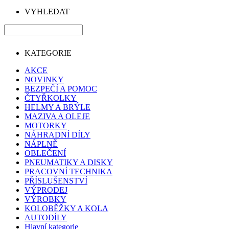
VYHLEDAT
KATEGORIE
AKCE
NOVINKY
BEZPEČÍ A POMOC
ČTYŘKOLKY
HELMY A BRÝLE
MAZIVA A OLEJE
MOTORKY
NÁHRADNÍ DÍLY
NÁPLNĚ
OBLEČENÍ
PNEUMATIKY A DISKY
PRACOVNÍ TECHNIKA
PŘÍSLUŠENSTVÍ
VÝPRODEJ
VÝROBKY
KOLOBĚŽKY A KOLA
AUTODÍLY
Hlavní kategorie