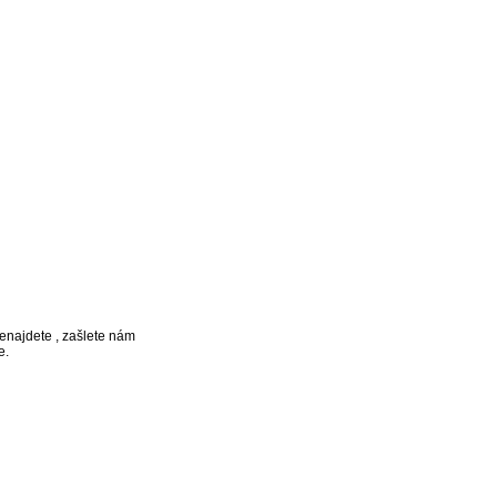
najdete , zašlete nám
e.