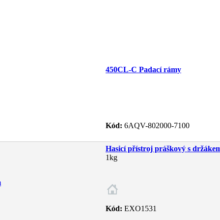
450CL-C Padací rámy
Kód:
6AQV-802000-7100
Hasicí přístroj práškový s držáke
1kg
Kód:
EXO1531