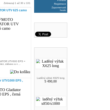
Přihlásit
Zobrazuji 1 až 30 z 101
Registrace
Zapomenuté
OR UTV 625 camo
heslo
DOPORUČTE NÁS
DOPORUČUJEME
IATOR UTV600 EPS =
áci, zábavu a v ...
Laděný výfuk X625 long
r UTV1000 EPS ,
5 490,00