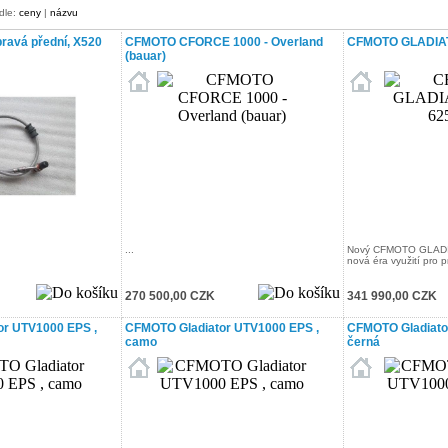
 dle:
ceny
|
názvu
ravá přední, X520
CFMOTO CFORCE 1000 - Overland
CFMOTO GLADIAT
(bauar)
...
Nový CFMOTO GLAD
nová éra využití pro pr
270 500,00 CZK
341 990,00 CZK
r UTV1000 EPS ,
CFMOTO Gladiator UTV1000 EPS ,
CFMOTO Gladiato
camo
černá