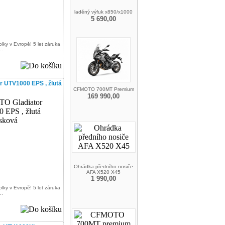
laděný výfuk x850/x1000
5 690,00
lky v Evropě! 5 let záruka
..
 UTV1000 EPS , žlutá
CFMOTO 700MT Premium
169 990,00
Ohrádka předního nosiče
AFA X520 X45
1 990,00
lky v Evropě! 5 let záruka
..