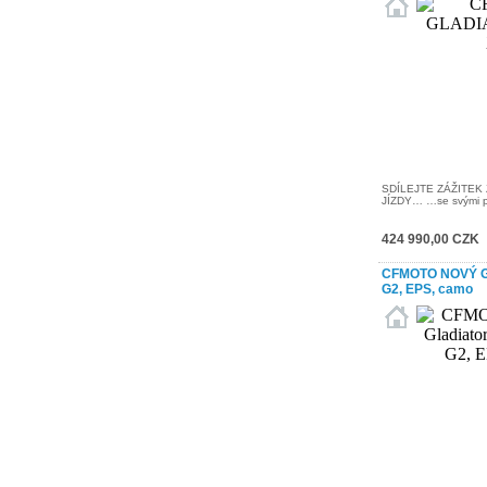
SDÍLEJTE ZÁŽITE
JÍZDY… …se svými přá
424 990,00 CZK
CFMOTO NOVÝ Gl
G2, EPS, camo