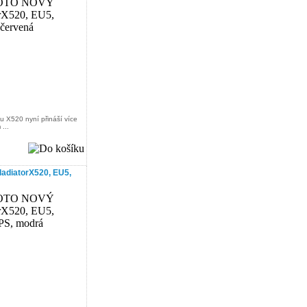
u X520 nyní přináší více
...
diatorX520, EU5,