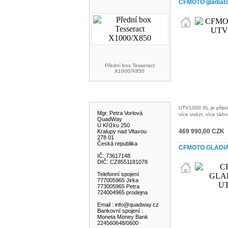
CFMOTO gladiat
Přední box Tesseract
X1000/X850
KONTAKT
UTV1000 XL je připr
Mgr. Petra Vorlová
více uvézt, více táhn
QuadWay
U Křížku 250
469 990,00 CZK
Kralupy nad Vltavou
278 01
Česká republika
CFMOTO GLADIA
IČ: 73617148
DIČ: CZ8551181078
Telefonní spojení
777005965 Jirka
773005965 Petra
724004965 prodejna
Email : info@quadway.cz
Bankovní spojení :
Moneta Money Bank
224560648/0600