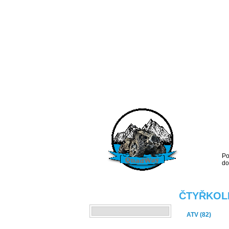
V
m
č
Po
do
ČTYŘKOL
VYHLEDAT
ATV (82)