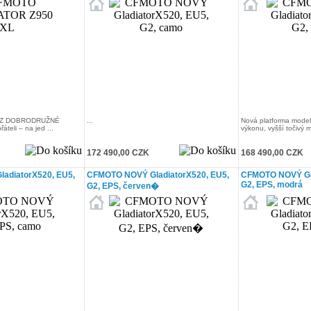
K Z DOBRODRUŽNÉ
...
Nová platforma model
teli – na jed ...
výkonu, vyšší točivý m 
172 490,00 CZK
168 490,00 CZK
adiatorX520, EU5,
CFMOTO NOVÝ GladiatorX520, EU5,
CFMOTO NOVÝ Gla
G2, EPS, modrá
G2, EPS, červen�