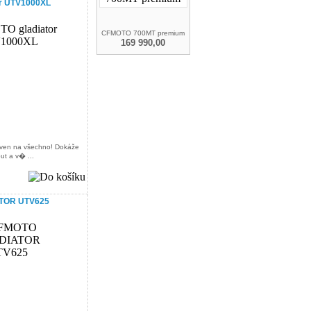
r UTV1000XL
CFMOTO 700MT premium
169 990,00
aven na všechno! Dokáže
ut a v� ...
TOR UTV625