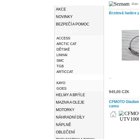
KATEGORIE
třídit
AKCE
Brzdová hadice p
NOVINKY
BEZPEČÍ A POMOC
ČTYŘKOLKY
ACCESS
ARCTIC CAT
DĚTSKÉ
LINHAI
SMC
TGB
ARTICCAT
CFMOTO
...
KAYO
GOES
945,00 CZK
HELMY A BRÝLE
CFMOTO Gladiato
MAZIVA A OLEJE
camo
MOTORKY
NÁHRADNÍ DÍLY
NÁPLNĚ
OBLEČENÍ