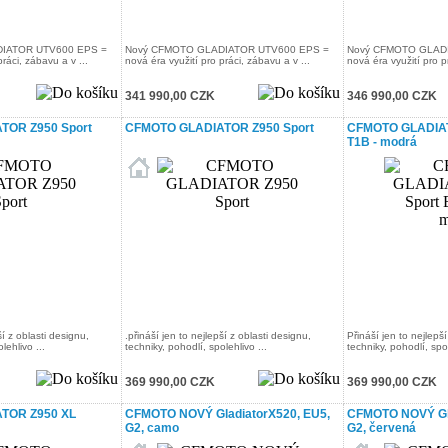
IATOR UTV600 EPS =
Nový CFMOTO GLADIATOR UTV600 EPS =
Nový CFMOTO GLAD
ráci, zábavu a v ...
nová éra využití pro práci, zábavu a v ...
nová éra využití pro pr
341 990,00 CZK
346 990,00 CZK
TOR Z950 Sport
CFMOTO GLADIATOR Z950 Sport
CFMOTO GLADIAT
T1B - modrá
ší z oblasti designu,
.přináší jen to nejlepší z oblasti designu,
Přináší jen to nejlepší
lehlivo ...
techniky, pohodlí, spolehlivo ...
techniky, pohodlí, spol
369 990,00 CZK
369 990,00 CZK
TOR Z950 XL
CFMOTO NOVÝ GladiatorX520, EU5,
CFMOTO NOVÝ Gla
G2, camo
G2, červená