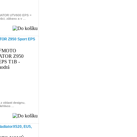
IATOR UTV600 EPS =
áci, zábavu a v ...
OR Z950 Sport EPS
 z oblasti designu,
ehlivos ...
diatorX520, EU5,