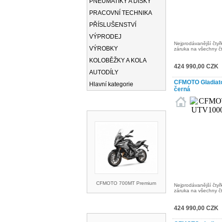
PNEUMATIKY A DISKY
PRACOVNÍ TECHNIKA
PŘÍSLUŠENSTVÍ
VÝPRODEJ
Nejprodávanější čtyřk
VÝROBKY
záruka na všechny čty
KOLOBĚŽKY A KOLA
424 990,00 CZK
AUTODÍLY
CFMOTO Gladiato
Hlavní kategorie
černá
NOVINKY
CFMOTO 700MT Premium
Nejprodávanější čtyřk
záruka na všechny čty
AKCE A SLEVY
424 990,00 CZK