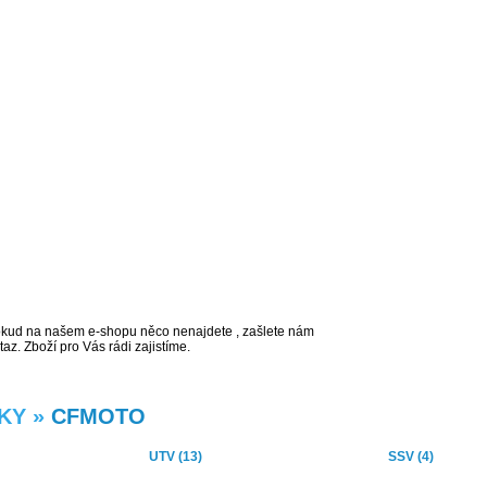
še na jednom
ístě pro
tyřkolkáře
kud na našem e-shopu něco nenajdete , zašlete nám
taz. Zboží pro Vás rádi zajistíme.
KY »
CFMOTO
UTV (13)
SSV (4)