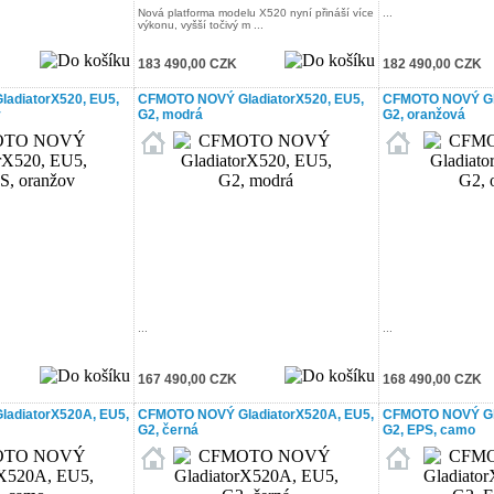
Nová platforma modelu X520 nyní přináší více
...
výkonu, vyšší točivý m ...
183 490,00 CZK
182 490,00 CZK
adiatorX520, EU5,
CFMOTO NOVÝ GladiatorX520, EU5,
CFMOTO NOVÝ Gla
v
G2, modrá
G2, oranžová
...
...
167 490,00 CZK
168 490,00 CZK
adiatorX520A, EU5,
CFMOTO NOVÝ GladiatorX520A, EU5,
CFMOTO NOVÝ Gla
G2, černá
G2, EPS, camo