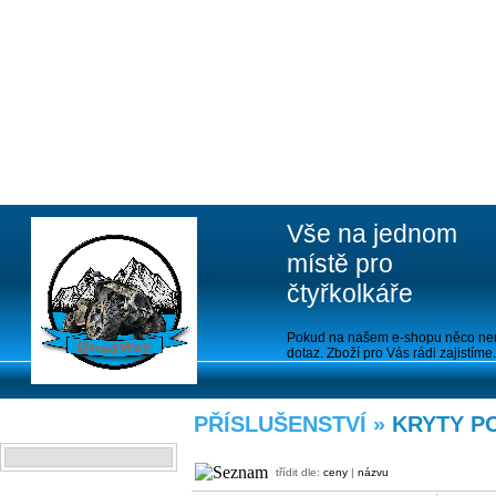
Vše na jednom
místě pro
čtyřkolkáře
Pokud na našem e-shopu něco nen
dotaz. Zboží pro Vás rádi zajistíme.
PŘÍSLUŠENSTVÍ »
KRYTY P
VYHLEDAT
třídit dle:
ceny
|
názvu