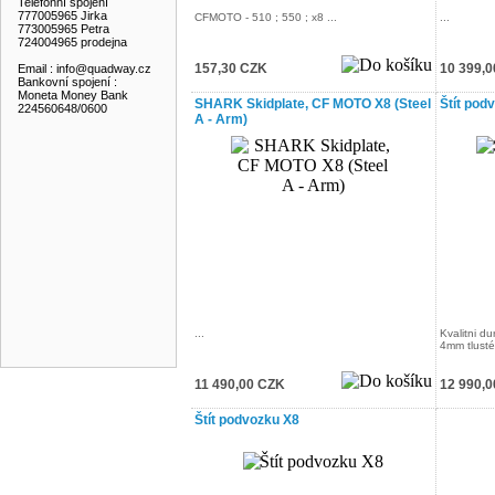
Telefonní spojení
777005965 Jirka
CFMOTO - 510 ; 550 ; x8 ...
...
773005965 Petra
724004965 prodejna
157,30 CZK
10 399,
Email : info@quadway.cz
Bankovní spojení :
Moneta Money Bank
SHARK Skidplate, CF MOTO X8 (Steel
Štít pod
224560648/0600
A - Arm)
...
Kvalitni du
4mm tlusté
11 490,00 CZK
12 990,
Štít podvozku X8