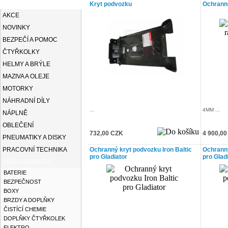
KATEGORIE
Kryt podvozku
Ochrann
AKCE
NOVINKY
BEZPEČÍ A POMOC
ČTYŘKOLKY
HELMY A BRÝLE
MAZIVA A OLEJE
MOTORKY
NÁHRADNÍ DÍLY
...
4MM ...
NÁPLNĚ
OBLEČENÍ
732,00 CZK
4 900,0
PNEUMATIKY A DISKY
PRACOVNÍ TECHNIKA
Ochranný kryt podvozku Iron Baltic
Ochranný
pro Gladiator
pro Glad
PŘÍSLUŠENSTVÍ
BATERIE
BEZPEČNOST
BOXY
BRZDY A DOPLŇKY
ČISTÍCÍ CHEMIE
DOPLŇKY ČTYŘKOLEK
ELEKTRO