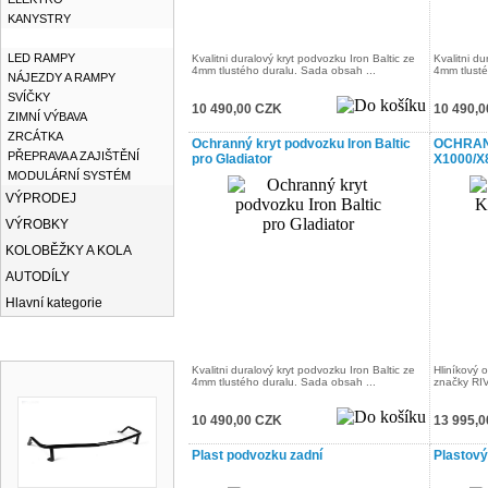
KANYSTRY
KRYTY PODVOZKU
LED RAMPY
Kvalitni duralový kryt podvozku Iron Baltic ze
Kvalitni du
4mm tlustého duralu. Sada obsah ...
4mm tlusté
NÁJEZDY A RAMPY
SVÍČKY
10 490,00 CZK
10 490,
ZIMNÍ VÝBAVA
ZRCÁTKA
Ochranný kryt podvozku Iron Baltic
OCHRAN
PŘEPRAVA A ZAJIŠTĚNÍ
pro Gladiator
X1000/X
MODULÁRNÍ SYSTÉM
VÝPRODEJ
VÝROBKY
KOLOBĚŽKY A KOLA
AUTODÍLY
Hlavní kategorie
NOVINKY
Kvalitni duralový kryt podvozku Iron Baltic ze
Hliníkový 
4mm tlustého duralu. Sada obsah ...
značky RIV
10 490,00 CZK
13 995,
Plast podvozku zadní
Plastový