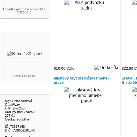
Ohrádka předního nosiče AFA
X520 X45
AKCE A SLEVY
...
...
610,00 CZK
822,80 
Kayo 180 sport
plastový kryt předního ramene -
SHARK h
pravý
Blade 55
KONTAKT
Mgr. Petra Vorlová
QuadWay
U Křížku 250
Kralupy nad Vltavou
278 01
Česká republika
IČ: 73617148
DIČ: CZ8551181078