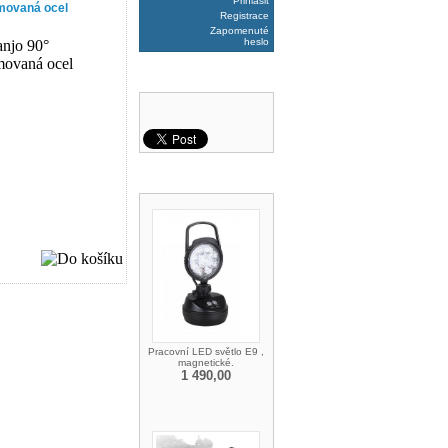
Přihlásit
movaná ocel
Registrace
Zapomenuté
heslo
DOPORUČTE NÁS
DOPORUČUJEME
Pracovní LED světlo E9 ,
magnetické.
1 490,00