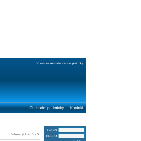
V košíku nemáte žádné položky
Obchodní podmínky
Kontakt
PŘIHLÁŠENÍ
LOGIN
Zobrazuji 1 až 5 z 5
HESLO