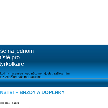
še na jednom
ístě pro
tyřkolkáře
kud na našem e-shopu něco nenajdete , zašlete nám
taz. Zboží pro Vás rádi zajistíme.
NSTVÍ »
BRZDY A DOPLŇKY
 dle:
ceny
|
názvu