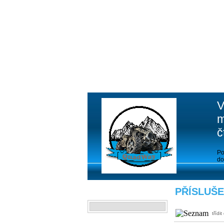
V
m
č
Po
do
PŘÍSLUŠE
VYHLEDAT
třídit