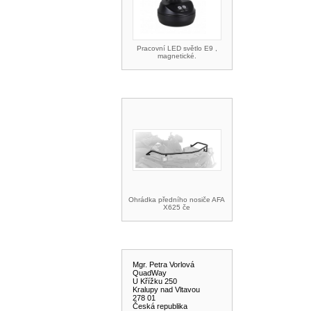
Pracovní LED světlo E9 ,
magnetické.
AKCE A SLEVY
Ohrádka předního nosiče AFA
X625 če
KONTAKT
Mgr. Petra Vorlová
QuadWay
U Křížku 250
Kralupy nad Vltavou
278 01
Česká republika