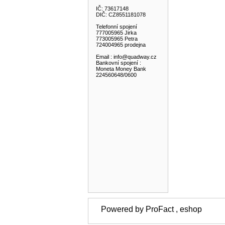
IČ: 73617148
DIČ: CZ8551181078
Telefonní spojení
777005965 Jirka
773005965 Petra
724004965 prodejna
Email : info@quadway.cz
Bankovní spojení :
Moneta Money Bank
224560648/0600
Powered by ProFact , eshop