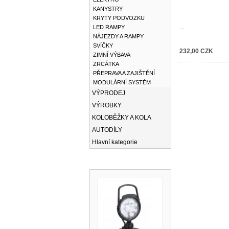
KANYSTRY
KRYTY PODVOZKU
LED RAMPY
...
NÁJEZDY A RAMPY
SVÍČKY
232,00 CZK
ZIMNÍ VÝBAVA
ZRCÁTKA
PŘEPRAVA A ZAJIŠTĚNÍ
MODULÁRNÍ SYSTÉM
VÝPRODEJ
VÝROBKY
KOLOBĚŽKY A KOLA
AUTODÍLY
Hlavní kategorie
NOVINKY