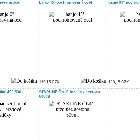
movaná ocel
banjo 45° pochromovaná ocel
banjo 90° pochro
...
...
139,15 CZK
139,15 CZK
hai 400,500 -
STARLINE Čistič brzd bez acetonu
y
600ml