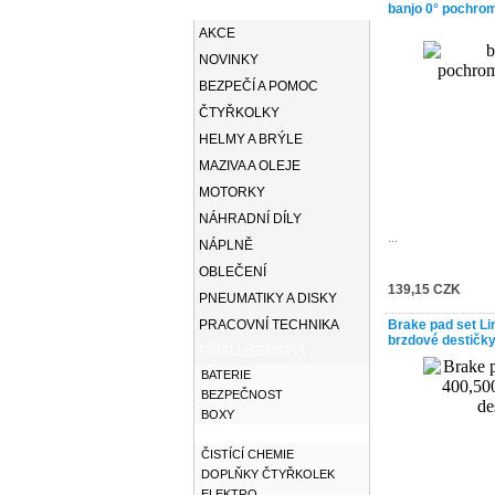
KATEGORIE
banjo 0° pochro
AKCE
NOVINKY
BEZPEČÍ A POMOC
ČTYŘKOLKY
HELMY A BRÝLE
MAZIVA A OLEJE
MOTORKY
NÁHRADNÍ DÍLY
...
NÁPLNĚ
OBLEČENÍ
139,15 CZK
PNEUMATIKY A DISKY
PRACOVNÍ TECHNIKA
Brake pad set Lin
brzdové destičk
PŘÍSLUŠENSTVÍ
BATERIE
BEZPEČNOST
BOXY
BRZDY A DOPLŇKY
ČISTÍCÍ CHEMIE
DOPLŇKY ČTYŘKOLEK
ELEKTRO