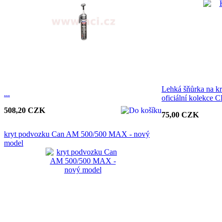
Lehká šňůrka na kr
...
oficiální kolekce
508,20 CZK
75,00 CZK
kryt podvozku Can AM 500/500 MAX - nový
model