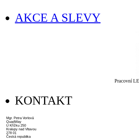
AKCE A SLEVY
Pracovní LE
KONTAKT
Mgr. Petra Vorlová
QuadWay
U Křížku 250
Kralupy nad Vltavou
278 01
Česká republika