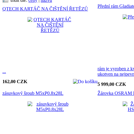
třídit dle:
ceny
|
názvu
Přední rám Gladiat
QTECH KARTÁČ NA ČIŠTĚNÍ ŘETĚZŮ
rám je vyroben z kv
...
ukotven na nejpevn
162,00 CZK
5 999,00 CZK
zásuvkový šroub M5xP0.8x28L
Žárovka OSRAM 