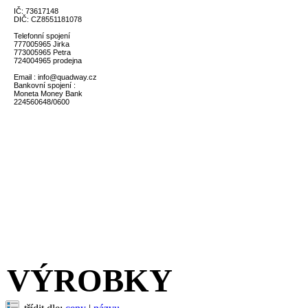
IČ: 73617148
DIČ: CZ8551181078
Telefonní spojení
777005965 Jirka
773005965 Petra
724004965 prodejna
Email : info@quadway.cz
Bankovní spojení :
Moneta Money Bank
224560648/0600
VÝROBKY