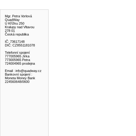
KONTAKT
Mgr. Petra Vorlová
QuadWay
U Křížku 250
Kralupy nad Vltavou
278 01
Česká republika
IČ: 73617148
DIČ: CZ8551181078
Telefonní spojení
777005965 Jirka
773005965 Petra
724004965 prodejna
Email : info@quadway.cz
Bankovní spojení :
Moneta Money Bank
224560648/0600