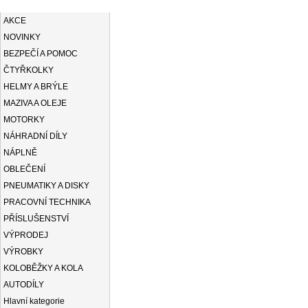
KATEGORIE
AKCE
NOVINKY
BEZPEČÍ A POMOC
ČTYŘKOLKY
HELMY A BRÝLE
MAZIVA A OLEJE
MOTORKY
NÁHRADNÍ DÍLY
NÁPLNĚ
OBLEČENÍ
PNEUMATIKY A DISKY
PRACOVNÍ TECHNIKA
PŘÍSLUŠENSTVÍ
VÝPRODEJ
VÝROBKY
KOLOBĚŽKY A KOLA
AUTODÍLY
Hlavní kategorie