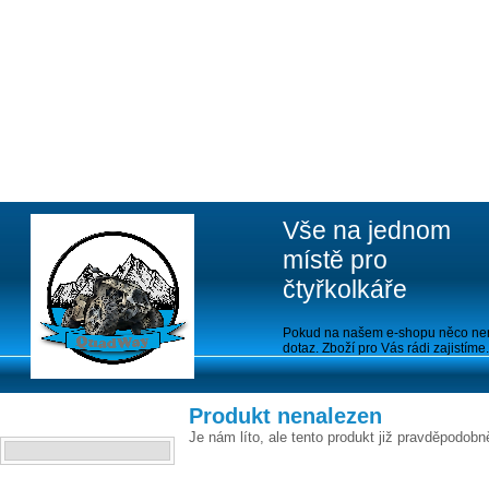
Vše na jednom
místě pro
čtyřkolkáře
Pokud na našem e-shopu něco nen
dotaz. Zboží pro Vás rádi zajistíme.
Produkt nenalezen
VYHLEDAT
Je nám líto, ale tento produkt již pravděpodobn